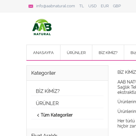
info@aabnatural.com
TL
USD
EUR
GBP
ANASAYFA
ÜRÜNLER
BİZ KİMİZ?
Bi
BİZ KİMİ
Kategoriler
AAB NATUR
Sağlık Te
BİZ KİMİZ?
ekstraktl
Ürünlerim
ÜRÜNLER
Ürünleri
Tüm Kategoriler
Her türlü
hiçbir z
Fiyat Aralığı