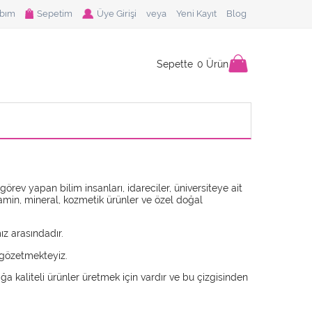
bım
Sepetim
Üye Girişi
veya
Yeni Kayıt
Blog
Sepette
0
Ürün
rev yapan bilim insanları, idareciler, üniversiteye ait
tamin, mineral, kozmetik ürünler ve özel doğal
z arasındadır.
gözetmekteyiz.
a kaliteli ürünler üretmek için vardır ve bu çizgisinden