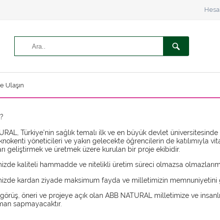
Hesa
ze Ulaşın
Z?
AL, Türkiye’nin sağlık temalı ilk ve en büyük devlet üniversitesinde gö
knokenti yöneticileri ve yakın gelecekte öğrencilerin de katılımıyla vi
arı geliştirmek ve üretmek üzere kurulan bir proje ekibidir.
izde kaliteli hammadde ve nitelikli üretim süreci olmazsa olmazlarımı
mizde kardan ziyade maksimum fayda ve milletimizin memnuniyetini 
 görüş, öneri ve projeye açık olan ABB NATURAL milletimize ve insanlığ
aman sapmayacaktır.