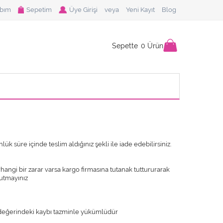
bım
Sepetim
Üye Girişi
veya
Yeni Kayıt
Blog
Sepette
0
Ürün
üre içinde teslim aldığınız şekli ile iade edebilirsiniz.
angi bir zarar varsa kargo firmasına tutanak tuttururarak
nutmayınız
i değerindeki kaybı tazminle yükümlüdür