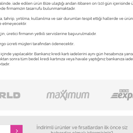
nde, iade edilen ürün Bize ulaştığı andan itibaren on (10) gün içerisinde ür
rede firmamızın tasarrufu bulunmamaktadır.
tahrip, yırtılma, kullanılma ve sair durumları tespit ettiği hallerde ve ürün
e etmeyecektir.
n, üretici firmanın yetkili servislerine başvurulmalıdır.
go ücreti müşteri tarafından ödenecektir..
ü içinde yapılacaktır. Bankanız kredi kartı iadelerini aynı gün hesabınıza yan
 çıktıktan sonra tüm bedel kredi kartınıza veya havale yaptığınız bankanıza iad
tadır.
İndirimli ürünler ve fırsatlardan ilk önce siz