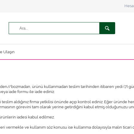
Hesa
ze Ulaşın
/bozmadan, ürünü kullanmadan teslim tarihinden itibaren yedi (7) günlük s
veya iade formu ile iade ediniz.
slim aldığınız firma yetkilisi önünde açıp kontrol ediniz. Eğer üründe herh
firmasının görevini tam olarak yerine getirdiğini kabul etmiş olduğunuzu u
 ürünlerin iadesi kabul edilmez.
geri vermekle ve kullanım söz konusu ise kullanma dolayısıyla malın ticar