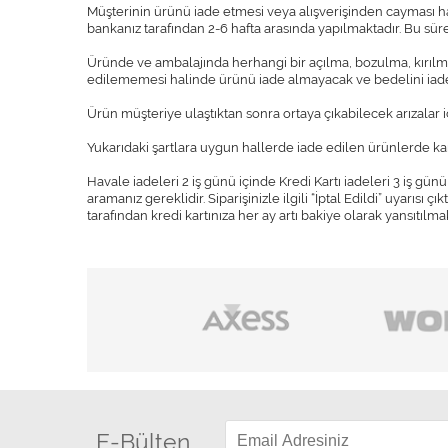
Müşterinin ürünü iade etmesi veya alışverişinden cayması hali
bankanız tarafından 2-6 hafta arasında yapılmaktadır. Bu sü
Üründe ve ambalajında herhangi bir açılma, bozulma, kırılma, 
edilememesi halinde ürünü iade almayacak ve bedelini iad
Ürün müşteriye ulaştıktan sonra ortaya çıkabilecek arızalar içi
Yukarıdaki şartlara uygun hallerde iade edilen ürünlerde kar
Havale iadeleri 2 iş günü içinde Kredi Kartı iadeleri 3 iş gün
aramanız gereklidir. Siparişinizle ilgili “İptal Edildi” uyarısı
tarafından kredi kartınıza her ay artı bakiye olarak yansıtılmak
E-Bülten